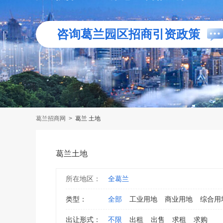
咨询葛兰园区招商引资政策
葛兰招商网
>
葛兰 土地
葛兰土地
所在地区：
全葛兰
类型：
全部
工业用地
商业用地
综合用
出让形式：
不限
出租
出售
求租
求购